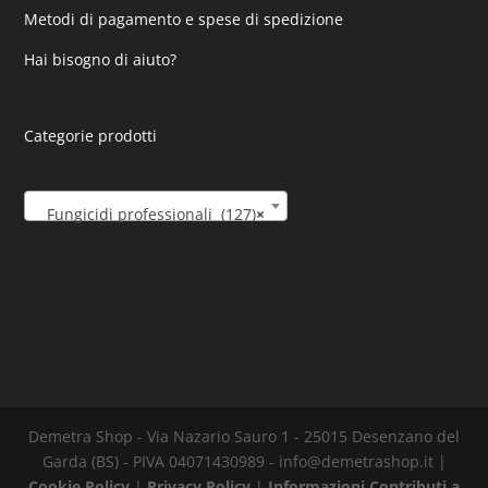
Metodi di pagamento e spese di spedizione
Hai bisogno di aiuto?
Categorie prodotti
Fungicidi professionali (127)
×
Demetra Shop - Via Nazario Sauro 1 - 25015 Desenzano del
Garda (BS) - PIVA 04071430989 - info@demetrashop.it |
Cookie Policy
|
Privacy Policy
|
Informazioni Contributi a