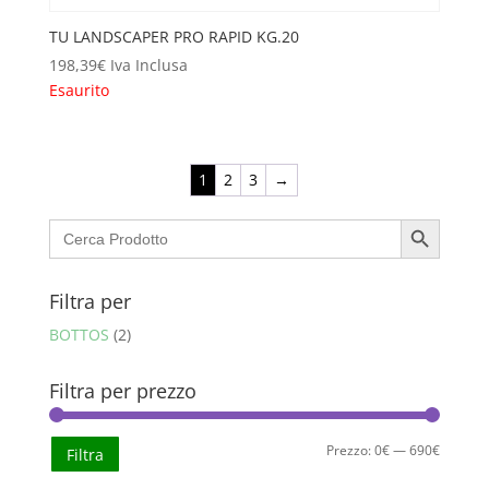
TU LANDSCAPER PRO RAPID KG.20
198,39
€
Iva Inclusa
Esaurito
1
2
3
→
Search Button
Search
for:
Filtra per
BOTTOS
(2)
Filtra per prezzo
Prezzo
Prezzo
Prezzo:
0€
—
690€
Filtra
Min
Max