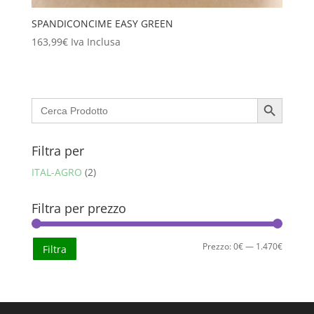
SPANDICONCIME EASY GREEN
163,99
€
Iva Inclusa
Search Button
Search
for:
Filtra per
ITAL-AGRO
(2)
Filtra per prezzo
Prezzo
Prezzo
Prezzo:
0€
—
1.470€
Filtra
Min
Max