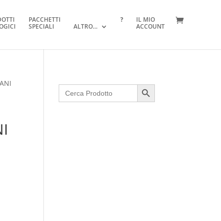
DOTTI
PACCHETTI
?
IL MIO
OGICI
SPECIALI
ALTRO…
ACCOUNT
MANI
Search Button
Search
for:
I