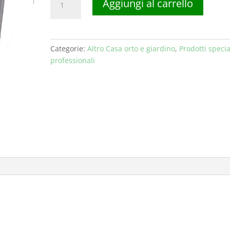
Aggiungi al carrello
IGIENIZZANTE
DISINFETTANTE
PER
MANI
Categorie:
Altro Casa orto e giardino
,
Prodotti specia
TANICA
professionali
DA
5
Lt
quantità