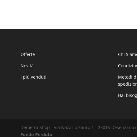
Offerte
Chi Siam
Novità
Condizion
I più venduti
Metodi d
spedizio
Hai bisog
Demetra Shop - Via Nazario Sauro 1 - 25015 Desenzano d
Fondo Perduto