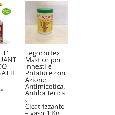
LE’
Legocortex:
TUANT
Mastice per
DO
Innesti e
GATTI
Potature con
Azione
Antimicotica,
sa
Antibatterica
e
Cicatrizzante
– vaso 1 Kg