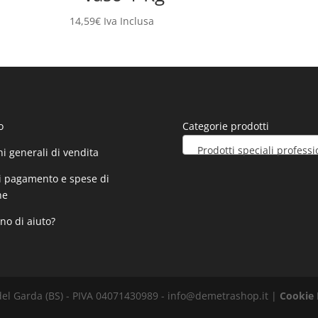
14,59
€
Iva Inclusa
o
Categorie prodotti
Prodotti speciali professionali 
i generali di vendita
i pagamento e spese di
ne
no di aiuto?
el Garda (BS) - PIVA 04071430989 - info@demetrashop.it |
Cookie 