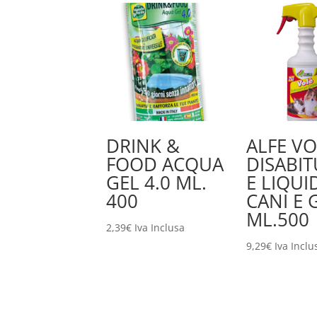
DRINK &
ALFE VO
FOOD ACQUA
DISABI
GEL 4.0 ML.
E LIQUI
400
CANI E 
ML.500
2,39
€
Iva Inclusa
9,29
€
Iva Inclu