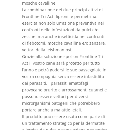
mosche cavalline.
La combinazione dei due principi attivi di
Frontline Tri-Act, fipronil e permetrina,
esercita non solo un’azione preventiva nei
confronti delle infestazioni da pulci e/o
zecche, ma anche insetticida nei confronti
di flebotomi, mosche cavalline e/o zanzare,
vettori della leishmaniosi.
Grazie alla soluzione spot-on Frontline Tri-
Act il vostro cane sarà protetto per tutto
l’anno e potrà godersi le sue passeggiate in
vostra compagnia senza essere infastidito
dai parassiti. I parassiti ematofagi
provocano prurito e arrossamenti cutanei e
possono essere vettori per diversi
microrganismi patogeni che potrebbero
portare anche a malattie letali.
Il prodotto può essere usato come parte di
un trattamento strategico per la dermatite
allergica da pulce e come azione preventiva