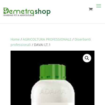
Home
/
AGRICOLTURA PROFESSIONALE
/
Diserbanti
professionali
/ DAVAI LT.1