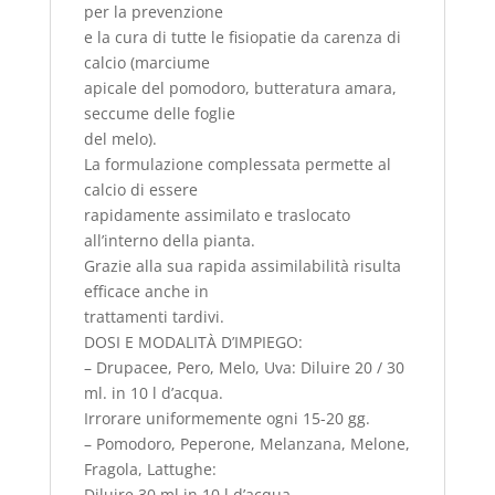
per la prevenzione
e la cura di tutte le fisiopatie da carenza di
calcio (marciume
apicale del pomodoro, butteratura amara,
seccume delle foglie
del melo).
La formulazione complessata permette al
calcio di essere
rapidamente assimilato e traslocato
all’interno della pianta.
Grazie alla sua rapida assimilabilità risulta
efficace anche in
trattamenti tardivi.
DOSI E MODALITÀ D’IMPIEGO:
– Drupacee, Pero, Melo, Uva: Diluire 20 / 30
ml. in 10 l d’acqua.
Irrorare uniformemente ogni 15-20 gg.
– Pomodoro, Peperone, Melanzana, Melone,
Fragola, Lattughe:
Diluire 30 ml in 10 l d’acqua.