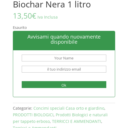
Biochar Nera 1 litro
13,50
€
Iva Inclusa
Esaurito
Avvisami quando nuovamente
disponibile
Ok
Categorie:
Concimi speciali Casa orto e giardino
,
PRODOTTI BIOLOGICI
,
Prodotti Biologici e naturali
per tappeto erboso
,
TERRICCI E AMMENDANTI
,
Terricci e Ammendanti