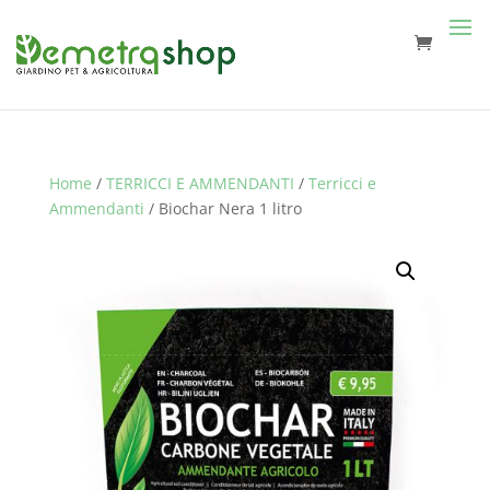
Home
/
TERRICCI E AMMENDANTI
/
Terricci e
Ammendanti
/ Biochar Nera 1 litro