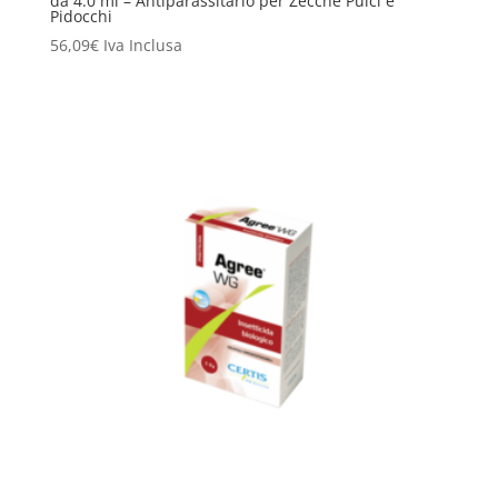
da 4.0 ml – Antiparassitario per Zecche Pulci e
Pidocchi
56,09
€
Iva Inclusa