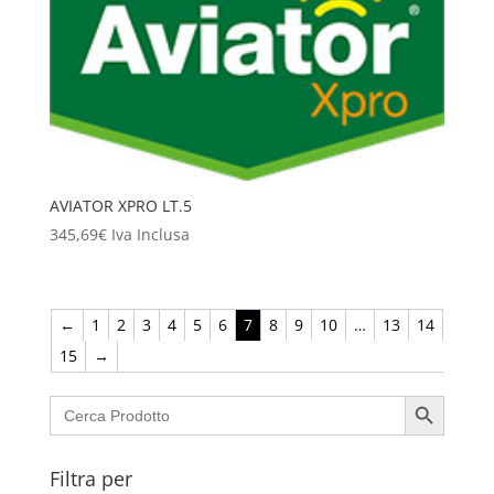
AVIATOR XPRO LT.5
345,69
€
Iva Inclusa
←
1
2
3
4
5
6
7
8
9
10
…
13
14
15
→
Search Button
Search
for:
Filtra per